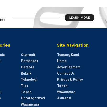
ories
Site Navigation
nis
Otomotif
Tentang Kami
i
Perbankan
Home
Persona
Advertisement
Rubrik
Contact Us
Teknologi
Privacy & Policy
Tips
Tokoh
i
Tokoh
Wawancara
e
Uncategorized
Asuransi
Wawancara