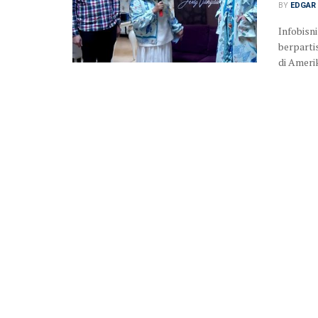
BY
EDGAR 
Infobisni
berpart
di Amerika