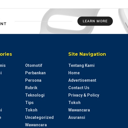
ories
Site Navigation
nis
Otomotif
Tentang Kami
i
Perbankan
Home
Persona
Advertisement
Rubrik
Contact Us
Teknologi
Privacy & Policy
Tips
Tokoh
i
Tokoh
Wawancara
e
Uncategorized
Asuransi
Wawancara