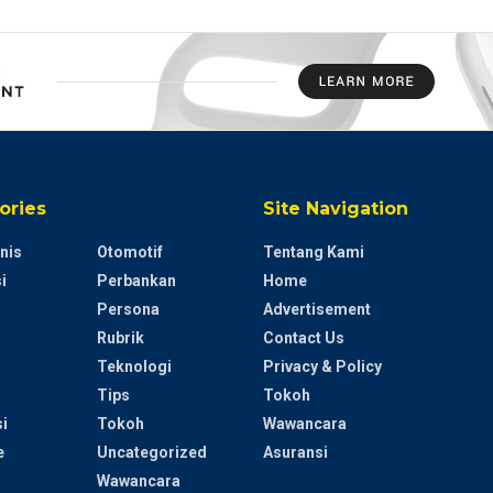
ories
Site Navigation
nis
Otomotif
Tentang Kami
i
Perbankan
Home
Persona
Advertisement
Rubrik
Contact Us
Teknologi
Privacy & Policy
Tips
Tokoh
i
Tokoh
Wawancara
e
Uncategorized
Asuransi
Wawancara