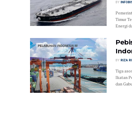
BY
INFOB
Pemerint
Timur Te
Energi da
Pebi
Indo
BY
RIZA R
Tiga asos
Ikatan P
dan Gabu