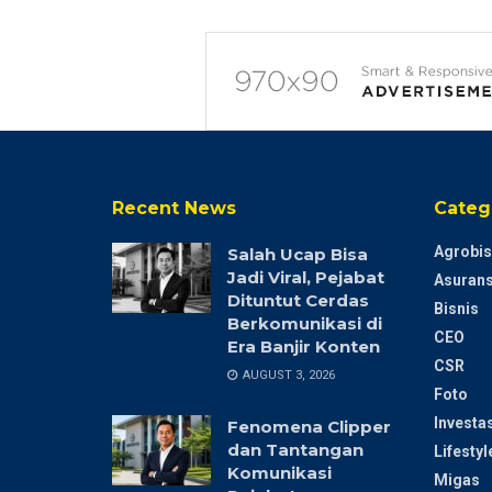
Recent News
Categ
Agrobis
Salah Ucap Bisa
Jadi Viral, Pejabat
Asurans
Dituntut Cerdas
Bisnis
Berkomunikasi di
CEO
Era Banjir Konten
CSR
AUGUST 3, 2026
Foto
Investas
Fenomena Clipper
dan Tantangan
Lifestyl
Komunikasi
Migas