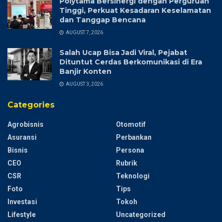
Polytama Bersinergi dengan Perguruan
Tinggi, Perkuat Kesadaran Keselamatan
dan Tanggap Bencana
AUGUST 7, 2026
Salah Ucap Bisa Jadi Viral, Pejabat
Dituntut Cerdas Berkomunikasi di Era
Banjir Konten
AUGUST 3, 2026
Categories
Agrobisnis
Otomotif
Asuransi
Perbankan
Bisnis
Persona
CEO
Rubrik
CSR
Teknologi
Foto
Tips
Investasi
Tokoh
Lifestyle
Uncategorized