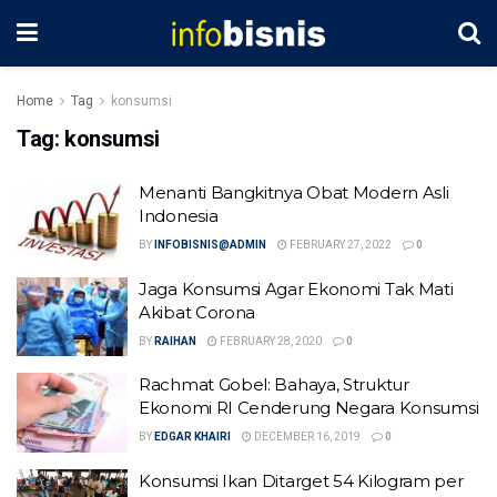
Home
Tag
konsumsi
Tag:
konsumsi
Menanti Bangkitnya Obat Modern Asli
Indonesia
BY
INFOBISNIS@ADMIN
FEBRUARY 27, 2022
0
Jaga Konsumsi Agar Ekonomi Tak Mati
Akibat Corona
BY
RAIHAN
FEBRUARY 28, 2020
0
Rachmat Gobel: Bahaya, Struktur
Ekonomi RI Cenderung Negara Konsumsi
BY
EDGAR KHAIRI
DECEMBER 16, 2019
0
Konsumsi Ikan Ditarget 54 Kilogram per