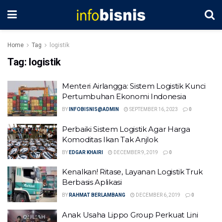
Home
Tag
logistik
Tag:
logistik
Menteri Airlangga: Sistem Logistik Kunci
Pertumbuhan Ekonomi Indonesia
BY
INFOBISNIS@ADMIN
SEPTEMBER 16, 2023
0
Perbaiki Sistem Logistik Agar Harga
Komoditas Ikan Tak Anjlok
BY
EDGAR KHAIRI
DECEMBER 9, 2019
0
Kenalkan! Ritase, Layanan Logistik Truk
Berbasis Aplikasi
BY
RAHMAT BERLAMBANG
DECEMBER 6, 2019
0
Anak Usaha Lippo Group Perkuat Lini