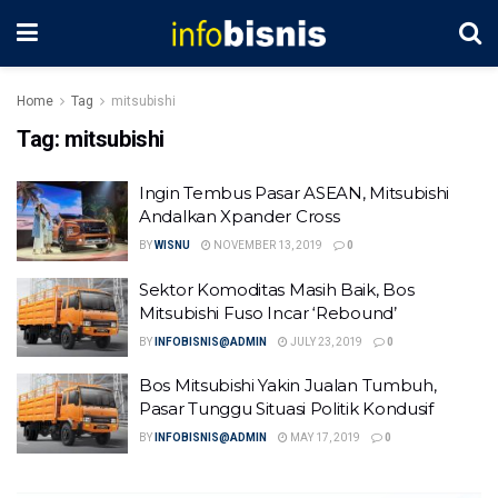
Home
Tag
mitsubishi
Tag:
mitsubishi
Ingin Tembus Pasar ASEAN, Mitsubishi
Andalkan Xpander Cross
BY
WISNU
NOVEMBER 13, 2019
0
Sektor Komoditas Masih Baik, Bos
Mitsubishi Fuso Incar ‘Rebound’
BY
INFOBISNIS@ADMIN
JULY 23, 2019
0
Bos Mitsubishi Yakin Jualan Tumbuh,
Pasar Tunggu Situasi Politik Kondusif
BY
INFOBISNIS@ADMIN
MAY 17, 2019
0