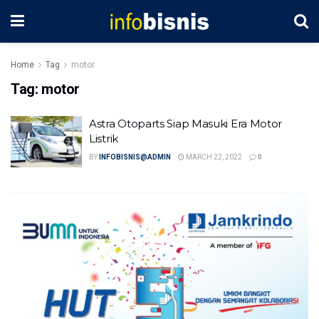
Home
Tag
motor
Tag:
motor
Astra Otoparts Siap Masuki Era Motor
Listrik
BY
INFOBISNIS@ADMIN
MARCH 22, 2022
0