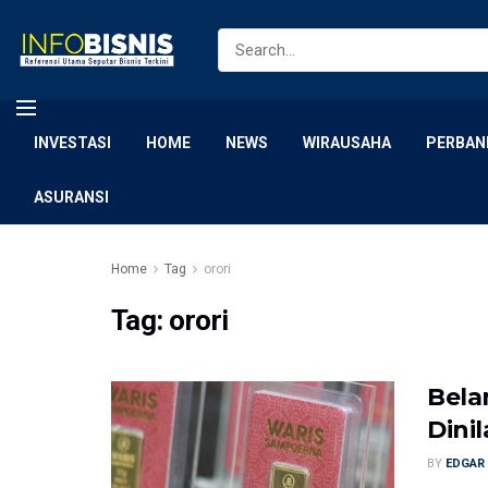
INVESTASI
HOME
NEWS
WIRAUSAHA
PERBAN
ASURANSI
Home
Tag
orori
Tag:
orori
Bela
Dini
BY
EDGAR 