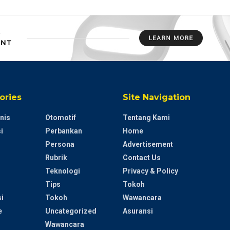
ories
Site Navigation
nis
Otomotif
Tentang Kami
i
Perbankan
Home
Persona
Advertisement
Rubrik
Contact Us
Teknologi
Privacy & Policy
Tips
Tokoh
i
Tokoh
Wawancara
e
Uncategorized
Asuransi
Wawancara