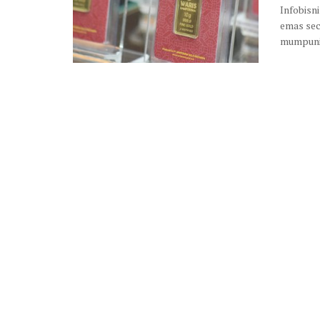
Infobisn
emas sec
mumpuni.