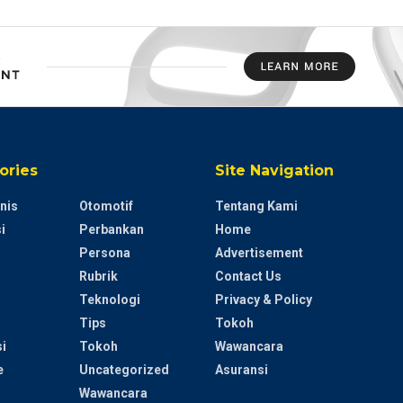
ories
Site Navigation
nis
Otomotif
Tentang Kami
i
Perbankan
Home
Persona
Advertisement
Rubrik
Contact Us
Teknologi
Privacy & Policy
Tips
Tokoh
i
Tokoh
Wawancara
e
Uncategorized
Asuransi
Wawancara