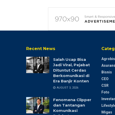
Recent News
Categ
Agrobis
Salah Ucap Bisa
Jadi Viral, Pejabat
Asurans
Dituntut Cerdas
Bisnis
Berkomunikasi di
CEO
Era Banjir Konten
CSR
AUGUST 3, 2026
Foto
Investas
Fenomena Clipper
dan Tantangan
Lifestyl
Komunikasi
Migas