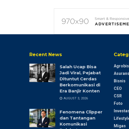
Recent News
Categ
Agrobis
Salah Ucap Bisa
Jadi Viral, Pejabat
Asurans
Dituntut Cerdas
Bisnis
Berkomunikasi di
CEO
Era Banjir Konten
CSR
AUGUST 3, 2026
Foto
Investas
Fenomena Clipper
dan Tantangan
Lifestyl
Komunikasi
Migas