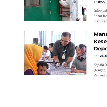
BY
EDGAR 
Infobisn
Sehat B
disinfekt
Mand
Kese
Dep
BY
RIZKI 
Kepala D
(tengah)
Pemeriksa