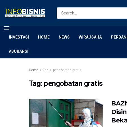
INVESTASI
HOME
NEWS
WIRAUSAHA
PERBAN
ASURANSI
Home
Tag
pengobatan gratis
Tag:
pengobatan gratis
BAZN
Disi
Beka