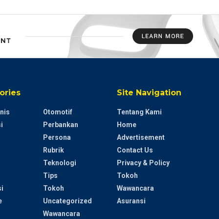
ories
Site Navigation
nis
Otomotif
Tentang Kami
i
Perbankan
Home
Persona
Advertisement
Rubrik
Contact Us
Teknologi
Privacy & Policy
Tips
Tokoh
i
Tokoh
Wawancara
e
Uncategorized
Asuransi
Wawancara