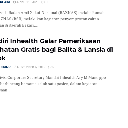
KHAIRI
APRIL 11, 2020
0
is.id - Badan Amil Zakat Nasional (BAZNAS) melalui Rumah
AZNAS (RSB) melakukan kegiatan penyemprotan cairan
an di daerah Bekasi, ...
iri Inhealth Gelar Pemeriksaan
hatan Gratis bagi Balita & Lansia di
ok
MEIRINO
NOVEMBER 6, 2019
0
ivisi Corporare Secretary Mandiri Inhealth Ary M Manoppo
 berbincang bersama salah satu pasien, dalam kegiatan
an ...