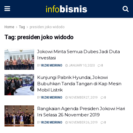
Home
Tag
presiden joko widodo
Tag:
presiden joko widodo
Jokowi Minta Semua Dubes Jadi Duta
Investasi
BY
RIZKI MEIRINO
JANUARY 10, 2020
0
Kunjungi Pabrik Hyundai, Jokowi
Bubuhkan Tanda Tangan di Kap Mesin
Mobil Listrik
BY
RIZKI MEIRINO
NOVEMBER 27, 2019
0
Rangkaian Agenda Presiden Jokowi Hari
Ini Selasa 26 November 2019
BY
RIZKI MEIRINO
NOVEMBER 26, 2019
0