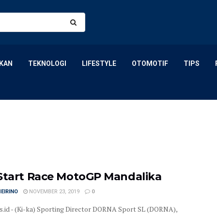
KAN
TEKNOLOGI
LIFESTYLE
OTOMOTIF
TIPS
Start Race MotoGP Mandalika
MEIRINO
NOVEMBER 23, 2019
0
is.id - (Ki-ka) Sporting Director DORNA Sport SL (DORNA),