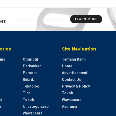
ories
Site Navigation
nis
Otomotif
Tentang Kami
i
Perbankan
Home
Persona
Advertisement
Rubrik
Contact Us
Teknologi
Privacy & Policy
Tips
Tokoh
i
Tokoh
Wawancara
e
Uncategorized
Asuransi
Wawancara