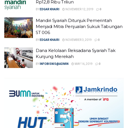
Rp12,8 Ribu Triliun
BY
EDGAR KHAIRI
NOVEMBER 12, 2019
0
Mandiri Syariah Ditunjuk Pemerintah
Menjadi Mitra Penjualan Sukuk Tabungan
ST 006
BY
EDGAR KHAIRI
NOVEMBER 3, 2019
0
Dana Kelolaan Reksadana Syariah Tak
Kunjung Merekah
BY
INFOBISNIS@ADMIN
MAY 16, 2019
0