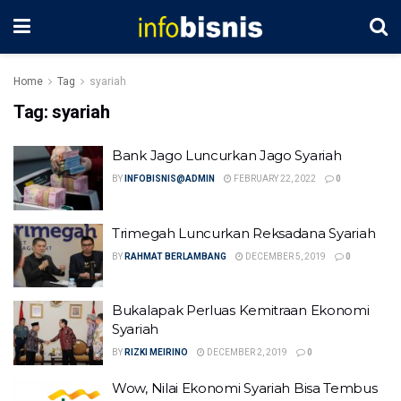
Home
Tag
syariah
Tag:
syariah
Bank Jago Luncurkan Jago Syariah
BY
INFOBISNIS@ADMIN
FEBRUARY 22, 2022
0
Trimegah Luncurkan Reksadana Syariah
BY
RAHMAT BERLAMBANG
DECEMBER 5, 2019
0
Bukalapak Perluas Kemitraan Ekonomi
Syariah
BY
RIZKI MEIRINO
DECEMBER 2, 2019
0
Wow, Nilai Ekonomi Syariah Bisa Tembus