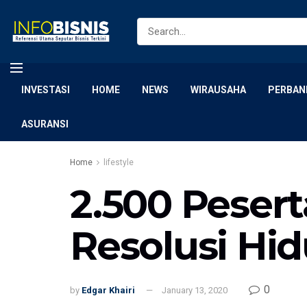
INVESTASI
HOME
NEWS
WIRAUSAHA
PERBAN
ASURANSI
Home
lifestyle
2.500 Peser
Resolusi Hi
0
by
Edgar Khairi
January 13, 2020