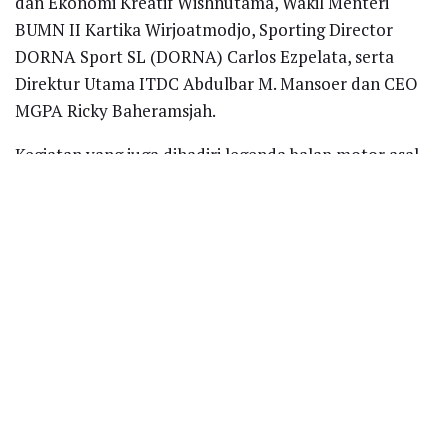
dan Ekonomi Kreatif Wishnutama, Wakil Menteri
BUMN II Kartika Wirjoatmodjo, Sporting Director
DORNA Sport SL (DORNA) Carlos Ezpelata, serta
Direktur Utama ITDC Abdulbar M. Mansoer dan CEO
MGPA Ricky Baheramsjah.
Kegiatan yang juga dihadiri legenda balap motor asal
Australia sekaligus juara MotoGP lima kali berturut-
turut 1994-1998, Michael Doohan. Acara ini
dimeriahkan dengan penampilan musik dari band
ternama asal Jogja Shaggydog dan Kikan.
“Kegiatan yang kami laksanakan hari ini guna
memperkenalkan MGPA sebagai pengelola balapan
kelas dunia yang akan digelar di Sirkuit Mandalika
serta memulai countdown pre-booking tiket MotoGP
Indonesia 2021. Kegiatan ini juga menunjukkan
keseriusan dan komitmen kami dalam mempersiapkan