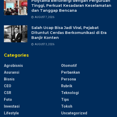
Polytama Bersinergi dengan Perguruan
Tinggi, Perkuat Kesadaran Keselamatan
dan Tanggap Bencana
AUGUST 7, 2026
Salah Ucap Bisa Jadi Viral, Pejabat
Dituntut Cerdas Berkomunikasi di Era
Banjir Konten
AUGUST 3, 2026
Categories
Agrobisnis
Otomotif
Asuransi
Perbankan
Bisnis
Persona
CEO
Rubrik
CSR
Teknologi
Foto
Tips
Investasi
Tokoh
Lifestyle
Uncategorized