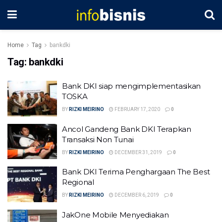
Home
Tag
bankdki
Tag:
bankdki
Bank DKI siap mengimplementasikan
TOSKA
BY
RIZKI MEIRINO
FEBRUARY 17, 2020
0
Ancol Gandeng Bank DKI Terapkan
Transaksi Non Tunai
BY
RIZKI MEIRINO
DECEMBER 31, 2019
0
Bank DKI Terima Penghargaan The Best
Regional
BY
RIZKI MEIRINO
DECEMBER 6, 2019
0
JakOne Mobile Menyediakan