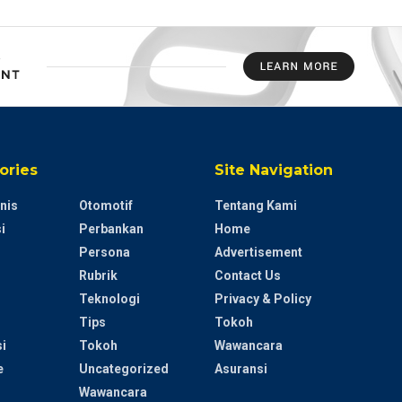
ories
Site Navigation
nis
Otomotif
Tentang Kami
i
Perbankan
Home
Persona
Advertisement
Rubrik
Contact Us
Teknologi
Privacy & Policy
Tips
Tokoh
i
Tokoh
Wawancara
e
Uncategorized
Asuransi
Wawancara