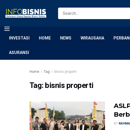
INVESTASI
HOME
NEWS
WIRAUSAHA
PERBAN
ASURANSI
Home
Tag
bisnis properti
Tag:
bisnis properti
ASLP
Berb
BY
RAHMA