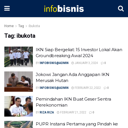
Home
Tag
ibukota
Tag:
ibukota
IKN Siap Bergeliat: 15 Investor Lokal Akan
Groundbreaking Awal 2024
BY
INFOBISNIS@ADMIN
JANUARY 3, 2024
0
Jokowi: Jangan Ada Anggapan IKN
Merusak Hutan
BY
INFOBISNIS@ADMIN
FEBRUARY 22, 2022
0
Pemindahan IKN Buat Geser Sentra
Perekonomian
BY
RIZA RIZA
FEBRUARY 21, 2022
0
PUPR Instansi Pertama yang Pindah ke