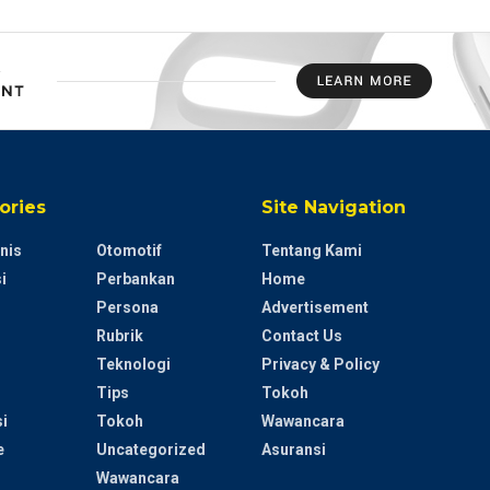
ories
Site Navigation
nis
Otomotif
Tentang Kami
i
Perbankan
Home
Persona
Advertisement
Rubrik
Contact Us
Teknologi
Privacy & Policy
Tips
Tokoh
i
Tokoh
Wawancara
e
Uncategorized
Asuransi
Wawancara