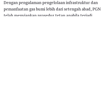
Dengan pengalaman pengelolaan infrastruktur dan
pemanfaatan gas bumi lebih dari setengah abad, PGN
telah menyiapkan prosedur tetap apabila terjadi
hambatan dalam proses operasi perusahaan.
Seperti ketika jaringan gas bumi pelanggan di Jakarta
Timur mengalami kerusakan pada akhir tahun lalu,
dalam waktu singkat, tidak lebih dari 48 jam, pasokan
gas dapat segera teratasi.
Recent News
Polytama Bersinergi dengan Perguruan
Tinggi, Perkuat Kesadaran Keselamatan