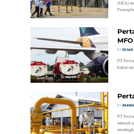
(UEA) me
Principle
Pert
MFO 
BY
EDGAR 
PT Perta
bakar unt
Pert
BY
RAIHA
PT Perta
minyak u
meningka