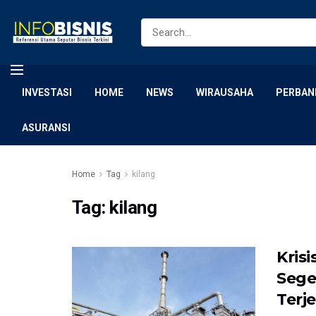
INVESTASI
HOME
NEWS
WIRAUSAHA
PERBAN
ASURANSI
Home
Tag
kilang
Tag:
kilang
Kris
Sege
Terj