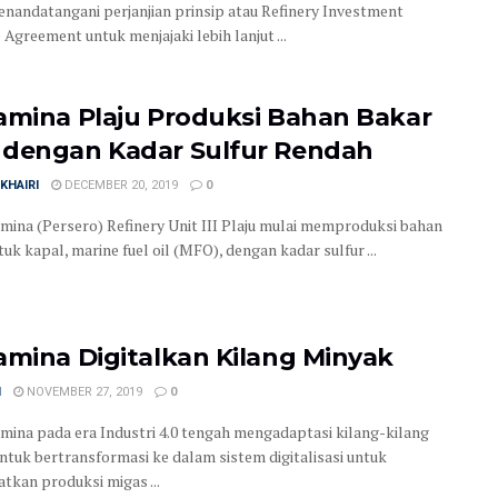
nandatangani perjanjian prinsip atau Refinery Investment
 Agreement untuk menjajaki lebih lanjut ...
amina Plaju Produksi Bahan Bakar
dengan Kadar Sulfur Rendah
KHAIRI
DECEMBER 20, 2019
0
mina (Persero) Refinery Unit III Plaju mulai memproduksi bahan
uk kapal, marine fuel oil (MFO), dengan kadar sulfur ...
amina Digitalkan Kilang Minyak
N
NOVEMBER 27, 2019
0
mina pada era Industri 4.0 tengah mengadaptasi kilang-kilang
ntuk bertransformasi ke dalam sistem digitalisasi untuk
tkan produksi migas ...