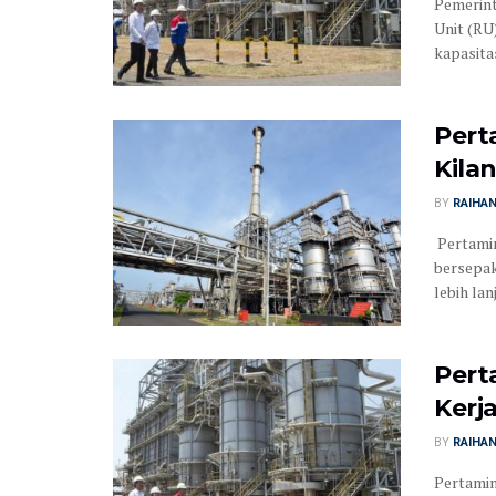
Pemerint
Unit (RU
kapasitas
Pert
Kila
BY
RAIHA
Pertami
bersepa
lebih la
Pert
Kerj
BY
RAIHA
Pertamin