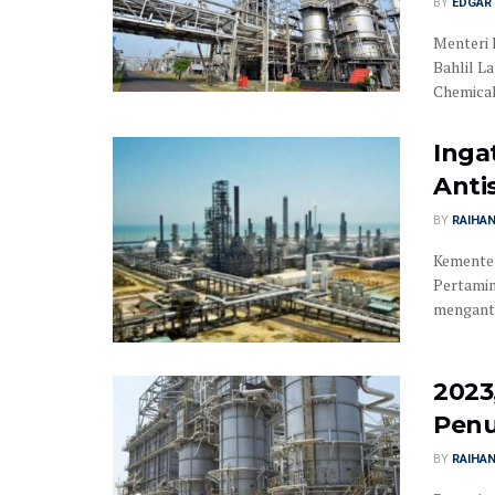
BY
EDGAR 
Menteri 
Bahlil L
Chemical
Inga
Anti
BY
RAIHA
Kemente
Pertamin
menganti
2023
Pen
BY
RAIHA