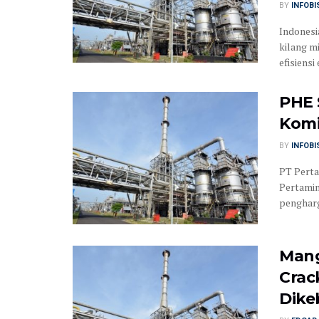
BY
INFOB
Indonesi
kilang m
efisiensi 
PHE 
Komi
BY
INFOB
PT Perta
Pertamin
pengharg
Mang
Crac
Dike