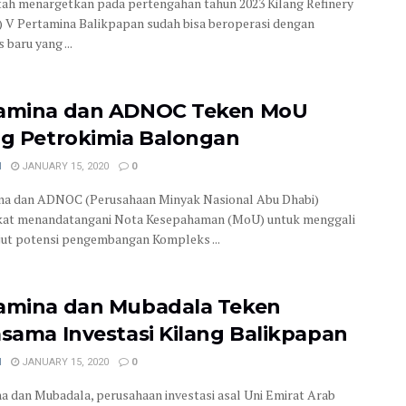
ah menargetkan pada pertengahan tahun 2023 Kilang Refinery
) V Pertamina Balikpapan sudah bisa beroperasi dengan
 baru yang ...
amina dan ADNOC Teken MoU
ng Petrokimia Balongan
N
JANUARY 15, 2020
0
na dan ADNOC (Perusahaan Minyak Nasional Abu Dhabi)
kat menandatangani Nota Kesepahaman (MoU) untuk menggali
njut potensi pengembangan Kompleks ...
amina dan Mubadala Teken
asama Investasi Kilang Balikpapan
N
JANUARY 15, 2020
0
a dan Mubadala, perusahaan investasi asal Uni Emirat Arab