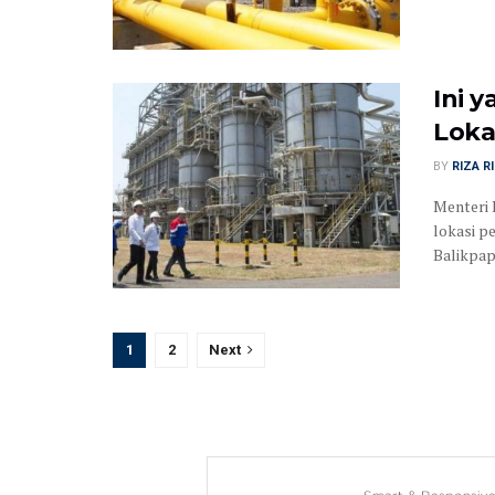
Ini 
Loka
BY
RIZA R
Menteri 
lokasi 
Balikpapa
1
2
Next