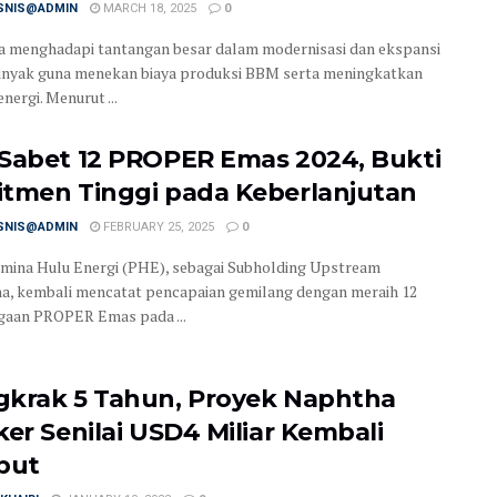
ISNIS@ADMIN
MARCH 18, 2025
0
a menghadapi tantangan besar dalam modernisasi dan ekspansi
inyak guna menekan biaya produksi BBM serta meningkatkan
energi. Menurut ...
Sabet 12 PROPER Emas 2024, Bukti
tmen Tinggi pada Keberlanjutan
ISNIS@ADMIN
FEBRUARY 25, 2025
0
mina Hulu Energi (PHE), sebagai Subholding Upstream
a, kembali mencatat pencapaian gemilang dengan meraih 12
aan PROPER Emas pada ...
krak 5 Tahun, Proyek Naphtha
ker Senilai USD4 Miliar Kembali
but