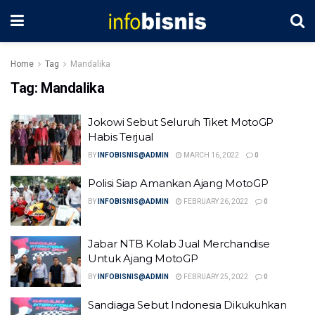
Home
Tag
Mandalika
Tag:
Mandalika
Jokowi Sebut Seluruh Tiket MotoGP
Habis Terjual
BY
INFOBISNIS@ADMIN
MARCH 16, 2022
0
Polisi Siap Amankan Ajang MotoGP
BY
INFOBISNIS@ADMIN
FEBRUARY 26, 2022
0
Jabar NTB Kolab Jual Merchandise
Untuk Ajang MotoGP
BY
INFOBISNIS@ADMIN
FEBRUARY 25, 2022
0
Sandiaga Sebut Indonesia Dikukuhkan