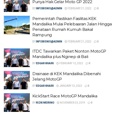
Punya Hak Gelar Moto GP 2022
BY
INFOBISNIS@ADMIN
FEBRUARY 21, 2022
0
Pemerintah Pastikan Fasilitas KEK
Mandalika Mulai Pelebaaran Jalan Hingga
Penataan Rumah Kumuh Bakal
Rampung
BY
INFOBISNIS@ADMIN
FEBRUARY 21, 2022
0
ITDC Tawarkan Paket Nonton MotoGP
Mandalika plus Nginep di Bali
BY
EDGAR KHAIRI
FEBRUARY 13, 2022
0
Drainase di KEK Mandalika Dibenahi
Jelang MotoGP
BY
EDGAR KHAIRI
JANUARY 13, 2022
0
KickStart Race MotoGP Mandalika
BY
RIZKI MEIRINO
NOVEMBER 23, 2019
0