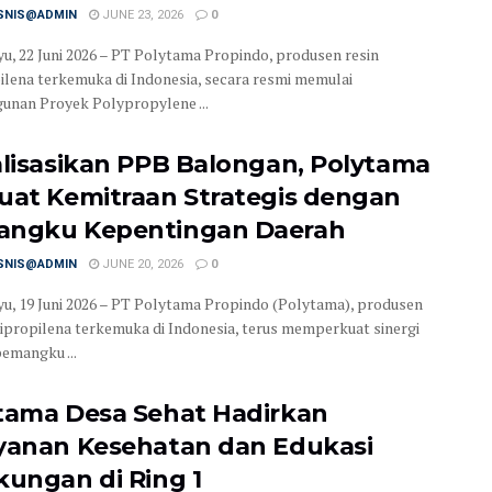
ISNIS@ADMIN
JUNE 23, 2026
0
u, 22 Juni 2026 – PT Polytama Propindo, produsen resin
ilena terkemuka di Indonesia, secara resmi memulai
nan Proyek Polypropylene ...
alisasikan PPB Balongan, Polytama
uat Kemitraan Strategis dengan
ngku Kepentingan Daerah
ISNIS@ADMIN
JUNE 20, 2026
0
u, 19 Juni 2026 – PT Polytama Propindo (Polytama), produsen
lipropilena terkemuka di Indonesia, terus memperkuat sinergi
emangku ...
tama Desa Sehat Hadirkan
yanan Kesehatan dan Edukasi
kungan di Ring 1