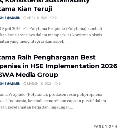
, Konsistensi Sustainability
tama Kian Teruji
ISNIS@ADMIN
APRIL 8, 2026
0
 8 April 2026 - PT Polytama Propindo (Polytama) kembali
kan konsistensinya dalam memperkuat komitmen bisnis
jutan yang mengintegrasikan aspek ...
tama Raih Penghargaan Best
anies in HSE Implementation 2026
 SWA Media Group
ISNIS@ADMIN
MARCH 18, 2026
0
ama Propindo (Polytama), produsen resin polipropilena
a di Indonesia, kembali menorehkan capaian positif dalam
aan keselamatan kerja dan lingkungan ...
PAGE 1 OF 4