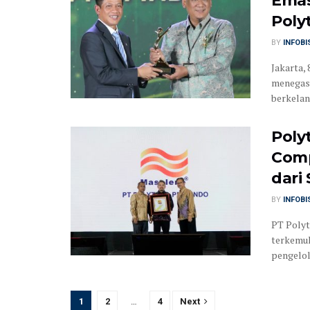
Emas
Poly
BY
INFOB
Jakarta,
menegas
berkelan
Poly
Comp
dari
BY
INFOB
PT Polyt
terkemuk
pengelol
1
2
…
4
Next