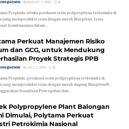
ISNIS@ADMIN
AUGUST 7, 2026
0
ama Propindo selaku produsen resin polipropilena terkemuka di
a yang memproduksi resin dengan merek Masplene, terus
at komitmennya dalam ...
tama Perkuat Manajemen Risiko
m dan GCG, untuk Mendukung
rhasilan Proyek Strategis PPB
ISNIS@ADMIN
JULY 2, 2026
0
ama Propindo, produsen resin polipropilena terkemuka di
a yang memproduksi resin dengan merek dagang Masplene®,
ggarakan Sosialisasi Pencegahan dan ...
ek Polypropylene Plant Balongan
i Dimulai, Polytama Perkuat
stri Petrokimia Nasional