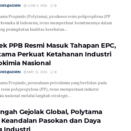
ISNIS@ADMIN
JUNE 4, 2026
0
ama Propindo (Polytama), produsen resin polipropilena (PP
erkemuka di Indonesia, terus memperkuat komitmennya dalam
g peningkatan kualitas kesehatan ...
ek PPB Resmi Masuk Tahapan EPC,
tama Perkuat Ketahanan Industri
okimia Nasional
ISNIS@ADMIN
MAY 22, 2026
0
ama Propindo, perusahaan petrokimia yang berfokus pada
 resin polypropylene (PP), terus memperkuat industri
a nasional melalui langkah strategis ...
engah Gejolak Global, Polytama
 Keandalan Pasokan dan Daya
g Industri