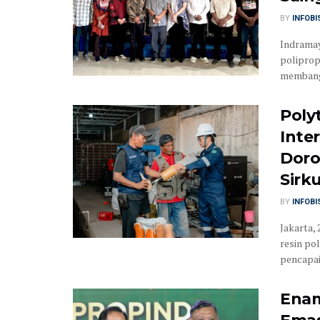
BY
INFOB
Indramay
poliprop
membangu
Poly
Inte
Doro
Sirku
BY
INFOB
Jakarta,
resin po
pencapaia
Enam