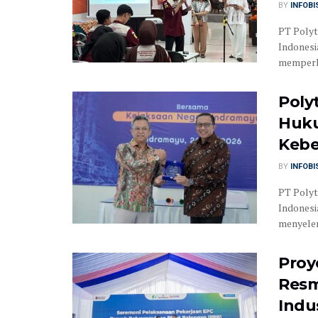
BY
INFOB
PT Polyt
Indonesi
memperku
Poly
Huku
Kebe
BY
INFOB
PT Polyt
Indonesi
menyelen
Proy
Resm
Indu