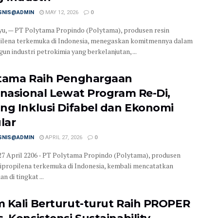
ISNIS@ADMIN
MAY 12, 2026
0
u, — PT Polytama Propindo (Polytama), produsen resin
ilena terkemuka di Indonesia, menegaskan komitmennya dalam
n industri petrokimia yang berkelanjutan, ...
tama Raih Penghargaan
rnasional Lewat Program Re-Di,
ng Inklusi Difabel dan Ekonomi
lar
ISNIS@ADMIN
APRIL 27, 2026
0
 27 April 2206 - PT Polytama Propindo (Polytama), produsen
lipropilena terkemuka di Indonesia, kembali mencatatkan
n di tingkat ...
 Kali Berturut-turut Raih PROPER