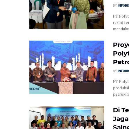
BY
INFOB
PT Polyt
resin) t
mendukun
Proy
Poly
Petr
BY
INFOB
PT Polyt
produksi
petrokimi
Di T
Jaga
Sain