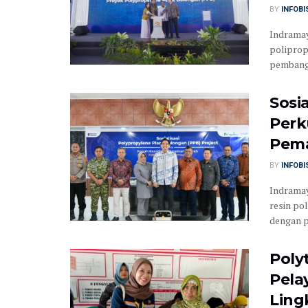
BY
INFOB
Indramay
poliprop
pembangu
Sosi
Perk
Pema
BY
INFOB
Indramay
resin po
dengan p
Poly
Pela
Ling