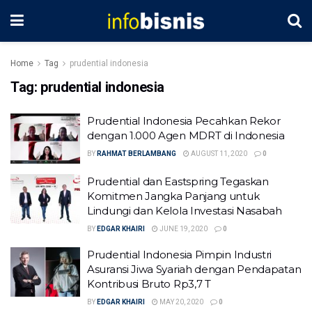
Home
Tag
prudential indonesia
Tag:
prudential indonesia
Prudential Indonesia Pecahkan Rekor
dengan 1.000 Agen MDRT di Indonesia
BY
RAHMAT BERLAMBANG
AUGUST 11, 2020
0
Prudential dan Eastspring Tegaskan
Komitmen Jangka Panjang untuk
Lindungi dan Kelola Investasi Nasabah
BY
EDGAR KHAIRI
JUNE 19, 2020
0
Prudential Indonesia Pimpin Industri
Asuransi Jiwa Syariah dengan Pendapatan
Kontribusi Bruto Rp3,7 T
BY
EDGAR KHAIRI
MAY 20, 2020
0